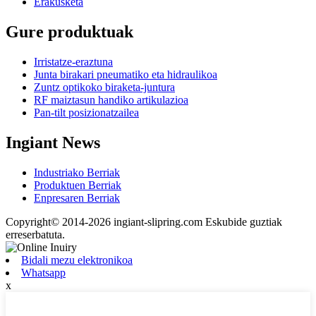
Erakusketa
Gure produktuak
Irristatze-eraztuna
Junta birakari pneumatiko eta hidraulikoa
Zuntz optikoko biraketa-juntura
RF maiztasun handiko artikulazioa
Pan-tilt posizionatzailea
Ingiant News
Industriako Berriak
Produktuen Berriak
Enpresaren Berriak
Copyright© 2014-2026 ingiant-slipring.com Eskubide guztiak
erreserbatuta.
Bidali mezu elektronikoa
Whatsapp
x