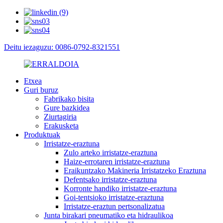
Deitu iezaguzu: 0086-0792-8321551
Etxea
Guri buruz
Fabrikako bisita
Gure bazkidea
Ziurtagiria
Erakusketa
Produktuak
Irristatze-eraztuna
Zulo arteko irristatze-eraztuna
Haize-errotaren irristatze-eraztuna
Eraikuntzako Makineria Irristatzeko Eraztuna
Defentsako irristatze-eraztuna
Korronte handiko irristatze-eraztuna
Goi-tentsioko irristatze-eraztuna
Irristatze-eraztun pertsonalizatua
Junta birakari pneumatiko eta hidraulikoa