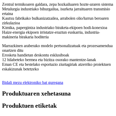
Zentral termikoaren galdara, zepa hozkailuaren hozte-uraren sistema
Metalurgia industriako bihurgailua, isurketa jarraituaren transmisio
ertaina
Kautxu fabrikako bulkanizatzailea, arrabolen olio/lurrun beroaren
zirkulazioa
Kimika, papergintza industriako biraketa-ekipoen hodi-konexioa
Haize-energia ekipoen irristatze-eraztun euskarria, industria-
makineria birakaria hoditeria
Marrazkinen araberako modelo pertsonalizatuak eta prozesamendua
onartzen ditu
Erosketa handietan deskontu esklusiboak
12 hilabeteko bermea eta bizitza osorako mantentze-lanak
Eman CE eta bestelako esportazio ziurtagiriak atzerriko proiektuen
eskakizunak betetzeko
Bidali mezu elektroniko bat guregana
Produktuaren xehetasuna
Produktuen etiketak