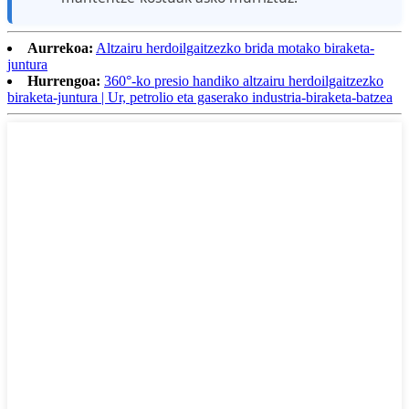
Aurrekoa:
Altzairu herdoilgaitzezko brida motako biraketa-
juntura
Hurrengoa:
360°-ko presio handiko altzairu herdoilgaitzezko
biraketa-juntura | Ur, petrolio eta gaserako industria-biraketa-batzea