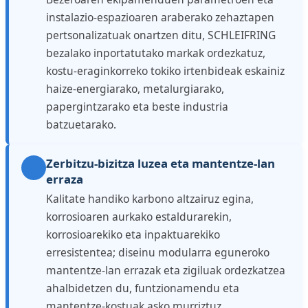
instalazio-espazioaren araberako zehaztapen
pertsonalizatuak onartzen ditu, SCHLEIFRING
bezalako inportatutako markak ordezkatuz,
kostu-eraginkorreko tokiko irtenbideak eskainiz
haize-energiarako, metalurgiarako,
papergintzarako eta beste industria
batzuetarako.
Zerbitzu-bizitza luzea eta mantentze-lan
erraza
Kalitate handiko karbono altzairuz egina,
korrosioaren aurkako estaldurarekin,
korrosioarekiko eta inpaktuarekiko
erresistentea; diseinu modularra eguneroko
mantentze-lan errazak eta zigiluak ordezkatzea
ahalbidetzen du, funtzionamendu eta
mantentze-kostuak asko murriztuz.