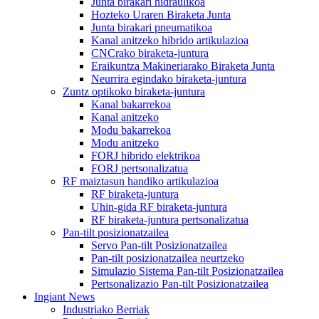
Junta birakari hidraulikoa
Hozteko Uraren Biraketa Junta
Junta birakari pneumatikoa
Kanal anitzeko hibrido artikulazioa
CNCrako biraketa-juntura
Eraikuntza Makineriarako Biraketa Junta
Neurrira egindako biraketa-juntura
Zuntz optikoko biraketa-juntura
Kanal bakarrekoa
Kanal anitzeko
Modu bakarrekoa
Modu anitzeko
FORJ hibrido elektrikoa
FORJ pertsonalizatua
RF maiztasun handiko artikulazioa
RF biraketa-juntura
Uhin-gida RF biraketa-juntura
RF biraketa-juntura pertsonalizatua
Pan-tilt posizionatzailea
Servo Pan-tilt Posizionatzailea
Pan-tilt posizionatzailea neurtzeko
Simulazio Sistema Pan-tilt Posizionatzailea
Pertsonalizazio Pan-tilt Posizionatzailea
Ingiant News
Industriako Berriak