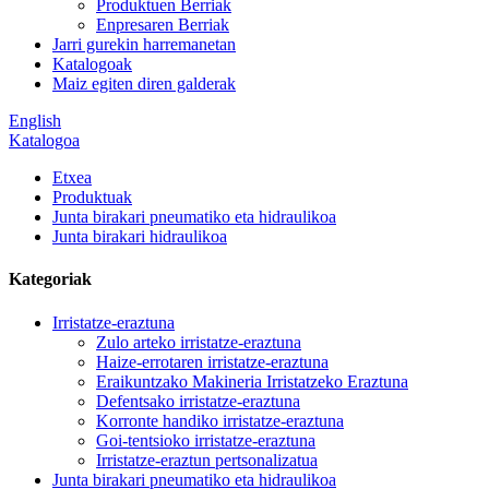
Produktuen Berriak
Enpresaren Berriak
Jarri gurekin harremanetan
Katalogoak
Maiz egiten diren galderak
English
Katalogoa
Etxea
Produktuak
Junta birakari pneumatiko eta hidraulikoa
Junta birakari hidraulikoa
Kategoriak
Irristatze-eraztuna
Zulo arteko irristatze-eraztuna
Haize-errotaren irristatze-eraztuna
Eraikuntzako Makineria Irristatzeko Eraztuna
Defentsako irristatze-eraztuna
Korronte handiko irristatze-eraztuna
Goi-tentsioko irristatze-eraztuna
Irristatze-eraztun pertsonalizatua
Junta birakari pneumatiko eta hidraulikoa