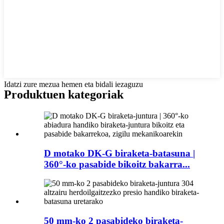
Idatzi zure mezua hemen eta bidali iezaguzu
Produktuen kategoriak
D motako DK-G biraketa-batasuna |
360°-ko pasabide bikoitz bakarra...
50 mm-ko 2 pasabideko biraketa-