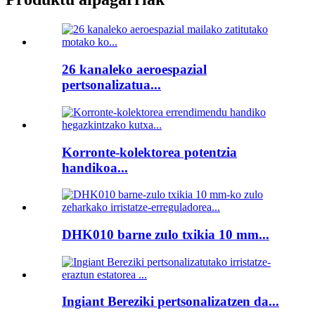
26 kanaleko aeroespazial
pertsonalizatua...
Korronte-kolektorea potentzia
handikoa...
DHK010 barne zulo txikia 10 mm...
Ingiant Bereziki pertsonalizatzen da...