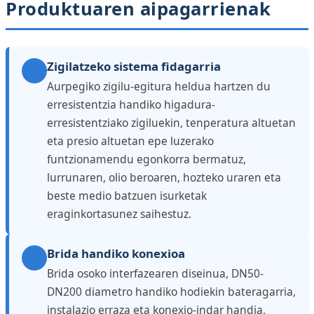
Produktuaren aipagarrienak
Zigilatzeko sistema fidagarria
Aurpegiko zigilu-egitura heldua hartzen du
erresistentzia handiko higadura-
erresistentziako zigiluekin, tenperatura altuetan
eta presio altuetan epe luzerako
funtzionamendu egonkorra bermatuz,
lurrunaren, olio beroaren, hozteko uraren eta
beste medio batzuen isurketak
eraginkortasunez saihestuz.
Brida handiko konexioa
Brida osoko interfazearen diseinua, DN50-
DN200 diametro handiko hodiekin bateragarria,
instalazio erraza eta konexio-indar handia,