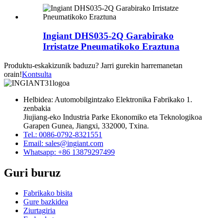
Ingiant DHS035-2Q Garabirako
Irristatze Pneumatikoko Eraztuna
Produktu-eskakizunik baduzu? Jarri gurekin harremanetan
orain!
Kontsulta
Helbidea: Automobilgintzako Elektronika Fabrikako 1.
zenbakia
Jiujiang-eko Industria Parke Ekonomiko eta Teknologikoa
Garapen Gunea, Jiangxi, 332000, Txina.
Tel.: 0086-0792-8321551
Email:
sales@ingiant.com
Whatsapp: +86 13879297499
Guri buruz
Fabrikako bisita
Gure bazkidea
Ziurtagiria