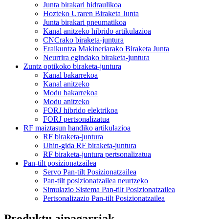
Junta birakari hidraulikoa
Hozteko Uraren Biraketa Junta
Junta birakari pneumatikoa
Kanal anitzeko hibrido artikulazioa
CNCrako biraketa-juntura
Eraikuntza Makineriarako Biraketa Junta
Neurrira egindako biraketa-juntura
Zuntz optikoko biraketa-juntura
Kanal bakarrekoa
Kanal anitzeko
Modu bakarrekoa
Modu anitzeko
FORJ hibrido elektrikoa
FORJ pertsonalizatua
RF maiztasun handiko artikulazioa
RF biraketa-juntura
Uhin-gida RF biraketa-juntura
RF biraketa-juntura pertsonalizatua
Pan-tilt posizionatzailea
Servo Pan-tilt Posizionatzailea
Pan-tilt posizionatzailea neurtzeko
Simulazio Sistema Pan-tilt Posizionatzailea
Pertsonalizazio Pan-tilt Posizionatzailea
Produktu aipagarriak