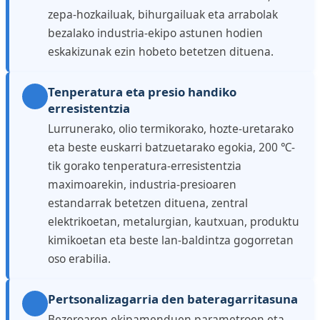
zepa-hozkailuak, bihurgailuak eta arrabolak
bezalako industria-ekipo astunen hodien
eskakizunak ezin hobeto betetzen dituena.
Tenperatura eta presio handiko
erresistentzia
Lurrunerako, olio termikorako, hozte-uretarako
eta beste euskarri batzuetarako egokia, 200 ℃-
tik gorako tenperatura-erresistentzia
maximoarekin, industria-presioaren
estandarrak betetzen dituena, zentral
elektrikoetan, metalurgian, kautxuan, produktu
kimikoetan eta beste lan-baldintza gogorretan
oso erabilia.
Pertsonalizagarria den bateragarritasuna
Bezeroaren ekipamenduen parametroen eta