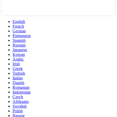
English
French
German
Portuguese
Spanish
Russian
Japanese
Korean
Arabic
Irish
Greek
Turkish
Italian
Danish
Romanian
Indonesian
Czech
Afrikaans
Swedish
Polish
Basque