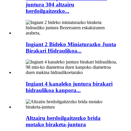
juntura 304 altzairu
herdoilgaitzezko...
Ingiant 2 Bideko Miniaturazko Junta
Birakari Hidraulikoa...
Ingiant 4 kanaleko juntura birakari
hidraulikoa kanpora...
Altzairu herdoilgaitzezko brida
motako biraketa-juntura