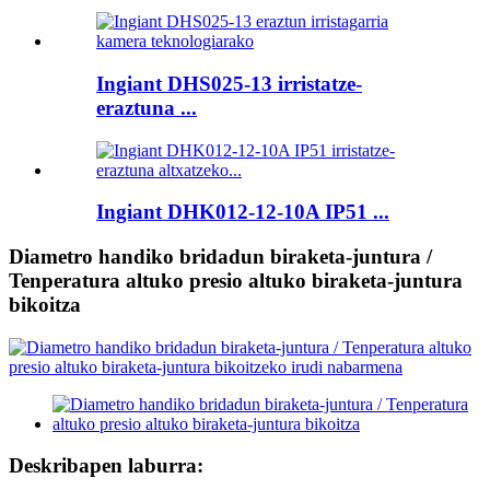
Ingiant DHS025-13 irristatze-
eraztuna ...
Ingiant DHK012-12-10A IP51 ...
Diametro handiko bridadun biraketa-juntura /
Tenperatura altuko presio altuko biraketa-juntura
bikoitza
Deskribapen laburra: