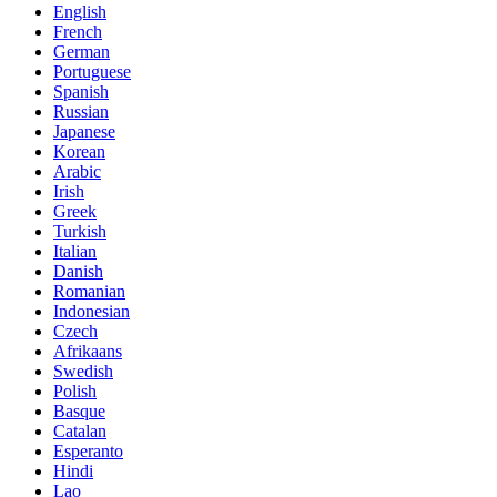
English
French
German
Portuguese
Spanish
Russian
Japanese
Korean
Arabic
Irish
Greek
Turkish
Italian
Danish
Romanian
Indonesian
Czech
Afrikaans
Swedish
Polish
Basque
Catalan
Esperanto
Hindi
Lao