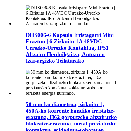
DHS006-6 Kapsula Irristagarri Mini
Eraztun | 6 Zirkuitu 1A 48VDC
Urrezko-Urrezko Kontaktua, IP51
Altzairu Herdoilgaitza, Autoaren
Izar-argizko Teilaturako
50 mm-ko diametroa, zirkuitu 1,
450A-ko korronte handiko irristatze-
eraztuna, H62 gorputzeko altzairuzko
blokeatze-eraztuna, metal preziatuzko
kontaktua, soldadura-robotaren