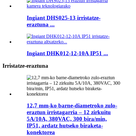
Ingiant DHS025-13 irristatze-
eraztuna ...
Ingiant DHK012-12-10A IP51 ...
Irristatze-eraztuna
12,7 mm-ko barne-diametroko zulo-
eraztun irristagarria – 12 zirkuitu
5A/10A, 380VAC, 300 bira/min,
IP51, ardatz hutseko biraketa-
konektorea