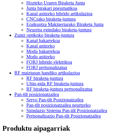
Hozteko Uraren Biraketa Junta
Junta birakari pneumatikoa
Kanal anitzeko hibrido artikulazioa
CNCrako biraketa-juntura
Eraikuntza Makineriarako Biraketa Junta
Neurrira egindako biraketa-juntura
Zuntz optikoko biraketa-juntura
Kanal bakarrekoa
Kanal anitzeko
Modu bakarrekoa
Modu anitzeko
FORJ hibrido elektrikoa
FORJ pertsonalizatua
RF maiztasun handiko artikulazioa
RF biraketa-juntura
Uhin-gida RF biraketa-juntura
RF biraketa-juntura pertsonalizatua
Pan-tilt posizionatzailea
Servo Pan-tilt Posizionatzailea
Pan-tilt posizionatzailea neurtzeko
Simulazio Sistema Pan-tilt Posizionatzailea
Pertsonalizazio Pan-tilt Posizionatzailea
Produktu aipagarriak