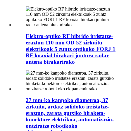
Elektro-optiko RF hibrido irristatze-
eraztun 110 mm OD 52 zirkuitu
elektrikoak 5 zuntz optikoko FORJ 1
RF koaxial birakari juntura radar
antena birakarirako
27 mm-ko kanpoko diametroa, 37
zirkuitu, ardatz solidoko irristatze-
eraztun, zarata gutxiko biraketa-
konektore elektrikoa, automatizazio-
ontziratze robotikoko