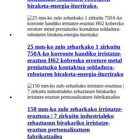
biraketa-energia-iturrirako.
25 mm-ko zulo zeharkako 1 zirkuitu
750A-ko korronte handiko irristatze-
eraztun H62 kobrezko errotore metal
preziatuzko kontaktua soldadura-
robotaren biraketa-energia-iturrirako
150 mm-ko zulo zeharkako irristatze-
eraztuna | 7 zirkuitu industrialeko
zehaztasun birakariko irristatze-
eraztun pertsonalizatuen
fabrikatzailea