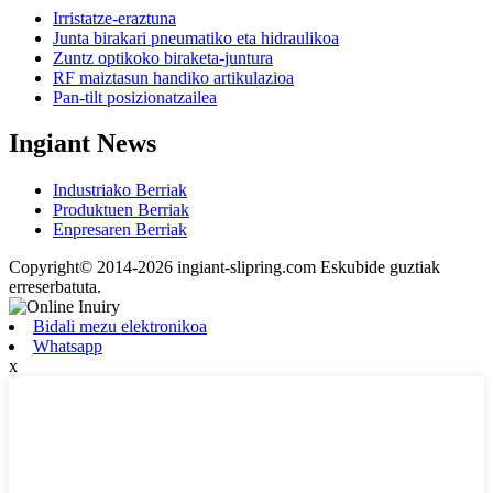
Irristatze-eraztuna
Junta birakari pneumatiko eta hidraulikoa
Zuntz optikoko biraketa-juntura
RF maiztasun handiko artikulazioa
Pan-tilt posizionatzailea
Ingiant News
Industriako Berriak
Produktuen Berriak
Enpresaren Berriak
Copyright© 2014-2026 ingiant-slipring.com Eskubide guztiak
erreserbatuta.
Bidali mezu elektronikoa
Whatsapp
x