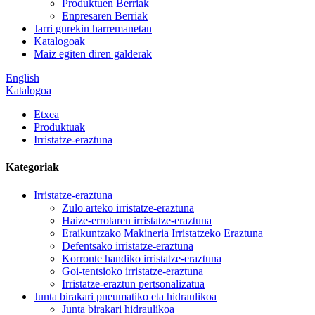
Produktuen Berriak
Enpresaren Berriak
Jarri gurekin harremanetan
Katalogoak
Maiz egiten diren galderak
English
Katalogoa
Etxea
Produktuak
Irristatze-eraztuna
Kategoriak
Irristatze-eraztuna
Zulo arteko irristatze-eraztuna
Haize-errotaren irristatze-eraztuna
Eraikuntzako Makineria Irristatzeko Eraztuna
Defentsako irristatze-eraztuna
Korronte handiko irristatze-eraztuna
Goi-tentsioko irristatze-eraztuna
Irristatze-eraztun pertsonalizatua
Junta birakari pneumatiko eta hidraulikoa
Junta birakari hidraulikoa