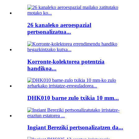
26 kanaleko aeroespazial
pertsonalizatua...
Korronte-kolektorea potentzia
handikoa...
DHK010 barne zulo txikia 10 mm...
Ingiant Bereziki pertsonalizatzen da...