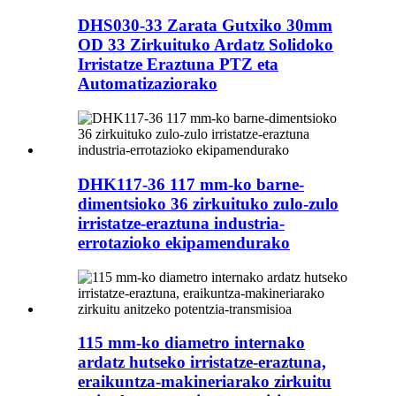
DHS030-33 Zarata Gutxiko 30mm
OD 33 Zirkuituko Ardatz Solidoko
Irristatze Eraztuna PTZ eta
Automatizaziorako
DHK117-36 117 mm-ko barne-
dimentsioko 36 zirkuituko zulo-zulo
irristatze-eraztuna industria-
errotazioko ekipamendurako
115 mm-ko diametro internako
ardatz hutseko irristatze-eraztuna,
eraikuntza-makineriarako zirkuitu