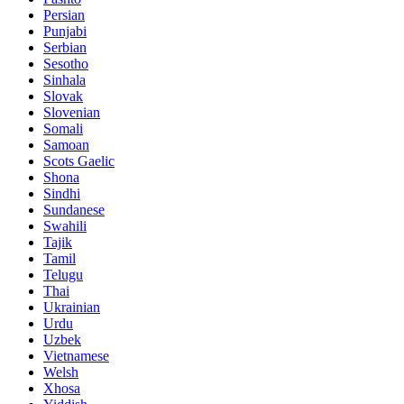
Persian
Punjabi
Serbian
Sesotho
Sinhala
Slovak
Slovenian
Somali
Samoan
Scots Gaelic
Shona
Sindhi
Sundanese
Swahili
Tajik
Tamil
Telugu
Thai
Ukrainian
Urdu
Uzbek
Vietnamese
Welsh
Xhosa