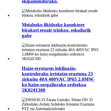
ekipamendurako.
Metalezko likidozko konektore
birakari eroale trinkoa, eskuilarik
gabe
Haize-errotaren inklinazio-
kontrolerako irristatze-eraztuna 23
zirkuitu 40A 400VAC IP65 2.0MW-
ko haize-sorgailurako ordezkoa
5K0241300