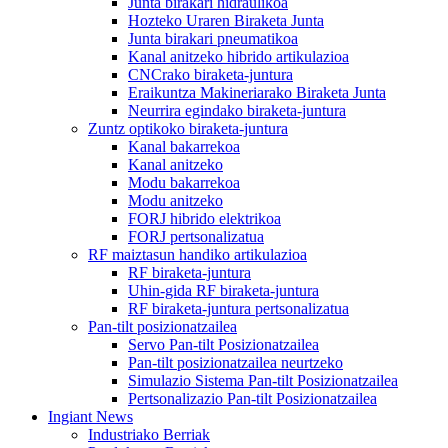
Junta birakari hidraulikoa
Hozteko Uraren Biraketa Junta
Junta birakari pneumatikoa
Kanal anitzeko hibrido artikulazioa
CNCrako biraketa-juntura
Eraikuntza Makineriarako Biraketa Junta
Neurrira egindako biraketa-juntura
Zuntz optikoko biraketa-juntura
Kanal bakarrekoa
Kanal anitzeko
Modu bakarrekoa
Modu anitzeko
FORJ hibrido elektrikoa
FORJ pertsonalizatua
RF maiztasun handiko artikulazioa
RF biraketa-juntura
Uhin-gida RF biraketa-juntura
RF biraketa-juntura pertsonalizatua
Pan-tilt posizionatzailea
Servo Pan-tilt Posizionatzailea
Pan-tilt posizionatzailea neurtzeko
Simulazio Sistema Pan-tilt Posizionatzailea
Pertsonalizazio Pan-tilt Posizionatzailea
Ingiant News
Industriako Berriak