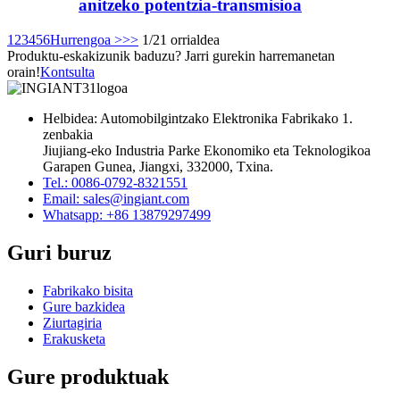
anitzeko potentzia-transmisioa
1
2
3
4
5
6
Hurrengoa >
>>
1/21 orrialdea
Produktu-eskakizunik baduzu? Jarri gurekin harremanetan
orain!
Kontsulta
Helbidea: Automobilgintzako Elektronika Fabrikako 1.
zenbakia
Jiujiang-eko Industria Parke Ekonomiko eta Teknologikoa
Garapen Gunea, Jiangxi, 332000, Txina.
Tel.: 0086-0792-8321551
Email:
sales@ingiant.com
Whatsapp: +86 13879297499
Guri buruz
Fabrikako bisita
Gure bazkidea
Ziurtagiria
Erakusketa
Gure produktuak