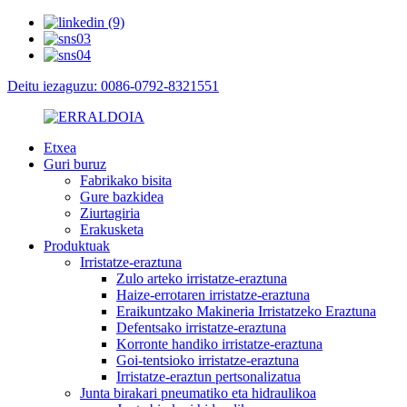
Deitu iezaguzu: 0086-0792-8321551
Etxea
Guri buruz
Fabrikako bisita
Gure bazkidea
Ziurtagiria
Erakusketa
Produktuak
Irristatze-eraztuna
Zulo arteko irristatze-eraztuna
Haize-errotaren irristatze-eraztuna
Eraikuntzako Makineria Irristatzeko Eraztuna
Defentsako irristatze-eraztuna
Korronte handiko irristatze-eraztuna
Goi-tentsioko irristatze-eraztuna
Irristatze-eraztun pertsonalizatua
Junta birakari pneumatiko eta hidraulikoa