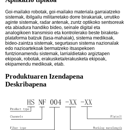
Goi-mailako robotak, goi-mailako materiala garraiatzeko
sistemak, ibilgailu militarretako dorre birakariak, urrutiko
aginte sistemak, radar antenak, zuntz optikoko sentsoreak
eta abiadura handiko bideo, seinale digital eta
analogikoen transmisio eta kontrolerako beste biraketa-
plataforma batzuk (tasa-mahaiak), sistema medikoak,
bideo-zaintza sistemak, segurtasun sistema nazionalak
edo nazioartekoak bermatzeko itsaspekoen
funtzionamendu sistemak, larrialdietako argiztapen
ekipoak, robotak, erakusketa/erakusketa ekipoak,
ekipamendu medikoak, etab.
Produktuaren Izendapena
Deskribapena