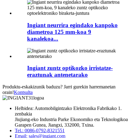
Ingiant neurrira egindako kanpoko
diametroa 125 mm-koa 9
kanalekoa...
Ingiant zuntz optikozko irristatze-
eraztunak antenetarako
Produktu-eskakizunik baduzu? Jarri gurekin harremanetan
orain!
Kontsulta
Helbidea: Automobilgintzako Elektronika Fabrikako 1.
zenbakia
Jiujiang-eko Industria Parke Ekonomiko eta Teknologikoa
Garapen Gunea, Jiangxi, 332000, Txina.
Tel.: 0086-0792-8321551
Email:
sales@ingiant.com