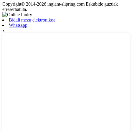
Copyright© 2014-2026 ingiant-slipring.com Eskubide guztiak
erreserbatuta.
Bidali mezu elektronikoa
Whatsapp
x