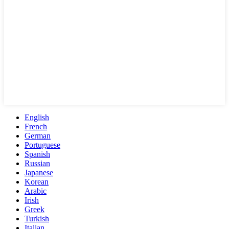
English
French
German
Portuguese
Spanish
Russian
Japanese
Korean
Arabic
Irish
Greek
Turkish
Italian