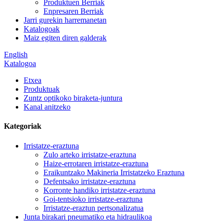
Produktuen Berriak
Enpresaren Berriak
Jarri gurekin harremanetan
Katalogoak
Maiz egiten diren galderak
English
Katalogoa
Etxea
Produktuak
Zuntz optikoko biraketa-juntura
Kanal anitzeko
Kategoriak
Irristatze-eraztuna
Zulo arteko irristatze-eraztuna
Haize-errotaren irristatze-eraztuna
Eraikuntzako Makineria Irristatzeko Eraztuna
Defentsako irristatze-eraztuna
Korronte handiko irristatze-eraztuna
Goi-tentsioko irristatze-eraztuna
Irristatze-eraztun pertsonalizatua
Junta birakari pneumatiko eta hidraulikoa