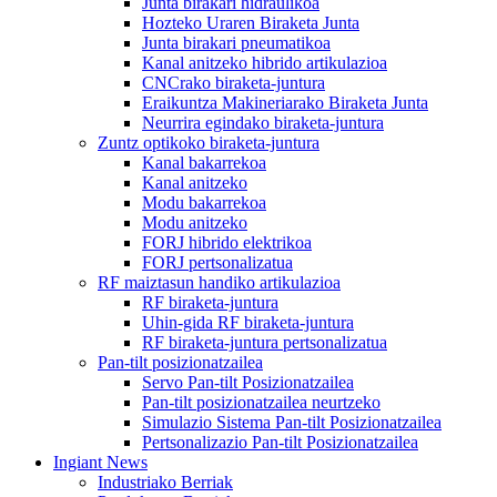
Junta birakari hidraulikoa
Hozteko Uraren Biraketa Junta
Junta birakari pneumatikoa
Kanal anitzeko hibrido artikulazioa
CNCrako biraketa-juntura
Eraikuntza Makineriarako Biraketa Junta
Neurrira egindako biraketa-juntura
Zuntz optikoko biraketa-juntura
Kanal bakarrekoa
Kanal anitzeko
Modu bakarrekoa
Modu anitzeko
FORJ hibrido elektrikoa
FORJ pertsonalizatua
RF maiztasun handiko artikulazioa
RF biraketa-juntura
Uhin-gida RF biraketa-juntura
RF biraketa-juntura pertsonalizatua
Pan-tilt posizionatzailea
Servo Pan-tilt Posizionatzailea
Pan-tilt posizionatzailea neurtzeko
Simulazio Sistema Pan-tilt Posizionatzailea
Pertsonalizazio Pan-tilt Posizionatzailea
Ingiant News
Industriako Berriak