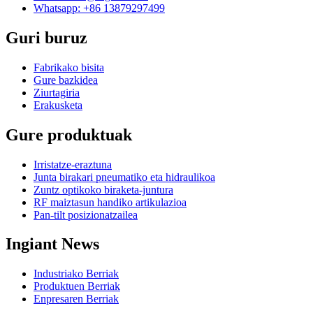
Whatsapp: +86 13879297499
Guri buruz
Fabrikako bisita
Gure bazkidea
Ziurtagiria
Erakusketa
Gure produktuak
Irristatze-eraztuna
Junta birakari pneumatiko eta hidraulikoa
Zuntz optikoko biraketa-juntura
RF maiztasun handiko artikulazioa
Pan-tilt posizionatzailea
Ingiant News
Industriako Berriak
Produktuen Berriak
Enpresaren Berriak