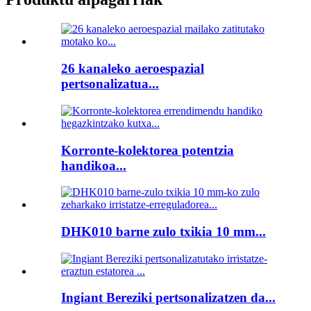
26 kanaleko aeroespazial
pertsonalizatua...
Korronte-kolektorea potentzia
handikoa...
DHK010 barne zulo txikia 10 mm...
Ingiant Bereziki pertsonalizatzen da...