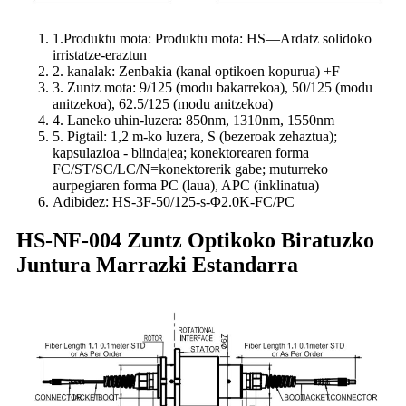
1.Produktu mota: Produktu mota: HS—Ardatz solidoko
irristatze-eraztun
2. kanalak: Zenbakia (kanal optikoen kopurua) +F
3. Zuntz mota: 9/125 (modu bakarrekoa), 50/125 (modu
anitzekoa), 62.5/125 (modu anitzekoa)
4. Laneko uhin-luzera: 850nm, 1310nm, 1550nm
5. Pigtail: 1,2 m-ko luzera, S (bezeroak zehaztua);
kapsulazioa - blindajea; konektorearen forma
FC/ST/SC/LC/N=konektorerik gabe; muturreko
aurpegiaren forma PC (laua), APC (inklinatua)
Adibidez: HS-3F-50/125-s-Φ2.0K-FC/PC
HS-NF-004 Zuntz Optikoko Biratuzko
Juntura Marrazki Estandarra