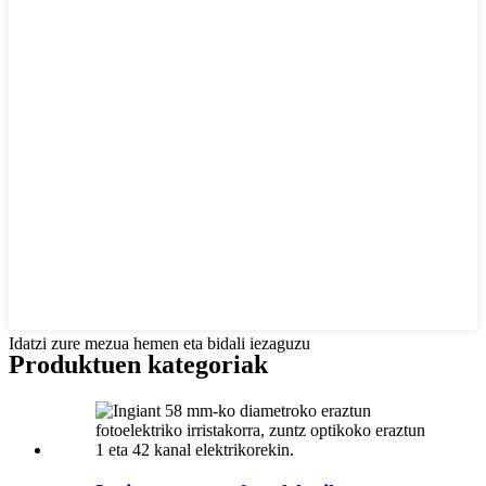
Idatzi zure mezua hemen eta bidali iezaguzu
Produktuen kategoriak