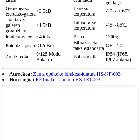
gehiago
Gehienezko
Laneko
-20～＋60℃
<3.5dB
txertatze-galera
tenperatura
Txertatze-
Biltegiratze
-45～85℃
galeren
<1.5dB
tenperatura
gorabehera
Itzulera-galera
≥40dB
Pisua
1300g
Bibrazio eta
Potentzia jasan
≤12dBm
GBJ150
talka estandarra
9/125 Modu
IP54 (IP65,
Zuntz mota
Babes maila
Bakarra
IP67 aukera)
Aurrekoa:
Zuntz optikoko biraketa-juntura HS-NF-003
Hurrengoa:
RF biraketa-juntura HS-1RJ-003