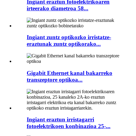
Ingiant eraztun fotoelektrikoaren
irteerako diametroa 58...
Ingiant zuntz optikozko irristatze-
eraztunak zuntz optikorako...
Gigabit Ethernet kanal bakarreko
transzeptore optikoa...
Ingiant eraztun irristagarri
fotoelektrikoen konbinazioa 25-...