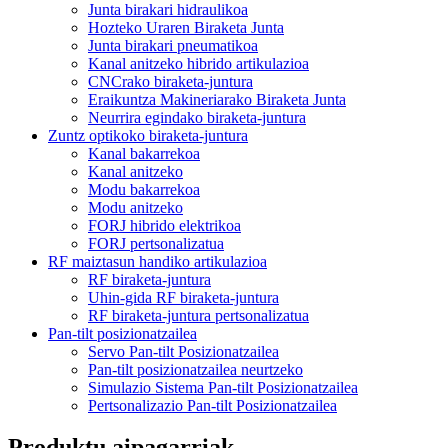
Junta birakari hidraulikoa
Hozteko Uraren Biraketa Junta
Junta birakari pneumatikoa
Kanal anitzeko hibrido artikulazioa
CNCrako biraketa-juntura
Eraikuntza Makineriarako Biraketa Junta
Neurrira egindako biraketa-juntura
Zuntz optikoko biraketa-juntura
Kanal bakarrekoa
Kanal anitzeko
Modu bakarrekoa
Modu anitzeko
FORJ hibrido elektrikoa
FORJ pertsonalizatua
RF maiztasun handiko artikulazioa
RF biraketa-juntura
Uhin-gida RF biraketa-juntura
RF biraketa-juntura pertsonalizatua
Pan-tilt posizionatzailea
Servo Pan-tilt Posizionatzailea
Pan-tilt posizionatzailea neurtzeko
Simulazio Sistema Pan-tilt Posizionatzailea
Pertsonalizazio Pan-tilt Posizionatzailea
Produktu aipagarriak