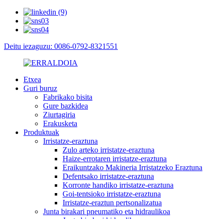
Deitu iezaguzu: 0086-0792-8321551
Etxea
Guri buruz
Fabrikako bisita
Gure bazkidea
Ziurtagiria
Erakusketa
Produktuak
Irristatze-eraztuna
Zulo arteko irristatze-eraztuna
Haize-errotaren irristatze-eraztuna
Eraikuntzako Makineria Irristatzeko Eraztuna
Defentsako irristatze-eraztuna
Korronte handiko irristatze-eraztuna
Goi-tentsioko irristatze-eraztuna
Irristatze-eraztun pertsonalizatua
Junta birakari pneumatiko eta hidraulikoa