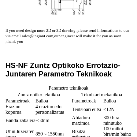
If you need design more 2D or 3D drawing ,please send informations to our
via email
sales@ingiant.com
,our engineer will make it for you as soon
,thank you
HS-NF Zuntz Optikoko Errotazio-
Juntaren Parametro Teknikoak
Parametro teknikoak
Zuntz optiko teknikoa
Teknikari mekanikoa
Parametroak
Balioa
Parametroak
Balioa
Eraztun
4 eraztun edo
Tentsioari eutsi
≤12N
kopurua
pertsonalizatua
Abiadura
300 bira
Banda-zabalera
±50nm
maximoa
minutuko
100 milioi
Uhin-luzeraren
Bizitza
850～1550nm
bira/min baino
tartea
estimatua