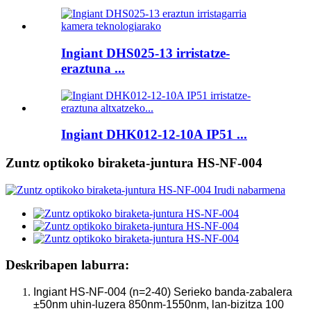
Ingiant DHS025-13 irristatze-
eraztuna ...
Ingiant DHK012-12-10A IP51 ...
Zuntz optikoko biraketa-juntura HS-NF-004
Deskribapen laburra:
Ingiant HS-NF-004 (n=2-40) Serieko banda-zabalera
±50nm uhin-luzera 850nm-1550nm, lan-bizitza 100