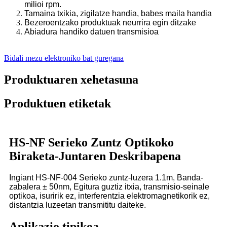
milioi rpm.
Tamaina txikia, zigilatze handia, babes maila handia
Bezeroentzako produktuak neurrira egin ditzake
Abiadura handiko datuen transmisioa
Bidali mezu elektroniko bat guregana
Produktuaren xehetasuna
Produktuen etiketak
HS-NF Serieko Zuntz Optikoko
Biraketa-Juntaren Deskribapena
Ingiant HS-NF-004 Serieko zuntz-luzera 1.1m, Banda-
zabalera ± 50nm, Egitura guztiz itxia, transmisio-seinale
optikoa, isuririk ez, interferentzia elektromagnetikorik ez,
distantzia luzeetan transmititu daiteke.
Aplikazio tipikoa